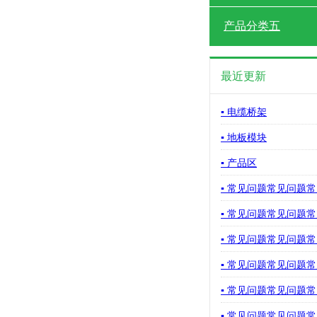
产品分类五
最近更新
▪ 电缆桥架
▪ 地板模块
▪ 产品区
▪ 常见问题常见问题常
▪ 常见问题常见问题常
▪ 常见问题常见问题常
▪ 常见问题常见问题常
▪ 常见问题常见问题常
▪ 常见问题常见问题常