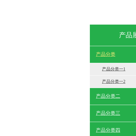
产品
产品分类
产品分类一1
产品分类一2
产品分类二
产品分类三
产品分类四