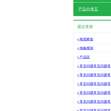
产品分类五
最近更新
▪ 电缆桥架
▪ 地板模块
▪ 产品区
▪ 常见问题常见问题常
▪ 常见问题常见问题常
▪ 常见问题常见问题常
▪ 常见问题常见问题常
▪ 常见问题常见问题常
▪ 常见问题常见问题常