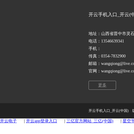
开云手机入口_开云(中
地址：山西省晋中市灵
电话：13546639341
手机：
传真：0354-7832900
邮箱：wangqiong@live.c
官网：wangqiong@live.c
更多
开云手机入口_开云(中国) 版权所
开云电子
|
开云app登录入口
|
三亿官方网站_三亿(中国)
|
星空平