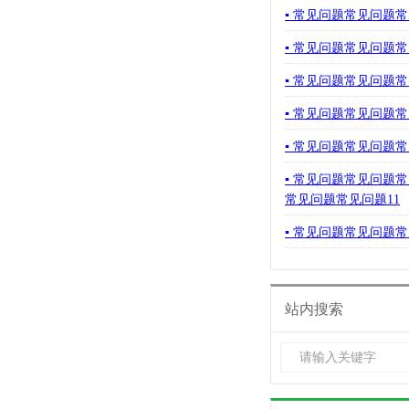
▪ 常见问题常见问题常
▪ 常见问题常见问题常
▪ 常见问题常见问题常
▪ 常见问题常见问题常
▪ 常见问题常见问题常
▪ 常见问题常见问题常
常见问题常见问题11
▪ 常见问题常见问题常
站内搜索