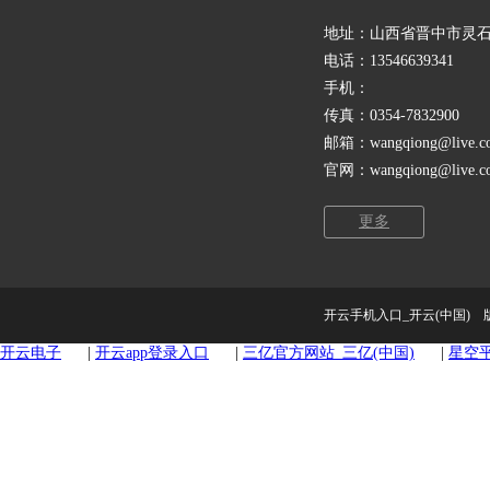
地址：山西省晋中市灵
电话：13546639341
手机：
传真：0354-7832900
邮箱：wangqiong@live.c
官网：wangqiong@live.c
更多
开云手机入口_开云(中国) 版权所
开云电子
|
开云app登录入口
|
三亿官方网站_三亿(中国)
|
星空平