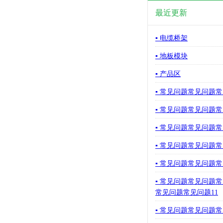
最近更新
▪ 电缆桥架
▪ 地板模块
▪ 产品区
▪ 常见问题常见问题常
▪ 常见问题常见问题常
▪ 常见问题常见问题常
▪ 常见问题常见问题常
▪ 常见问题常见问题常
▪ 常见问题常见问题常
常见问题常见问题11
▪ 常见问题常见问题常